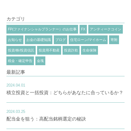
カテゴリ
FP(ファイナンシャルプランナー）のお仕事
FX
アンティークコイン
お知らせ
お金の基礎知識
ブログ
住宅ローン/マイホーム
寄附
投資/株/投資信託
投資用不動産
投資詐欺
生命保険
税金・確定申告
金塊
最新記事
2024.04.01
積立投資と一括投資：どちらがあなたに合っているか？
2024.03.25
配当金を狙う：高配当銘柄選定の秘訣