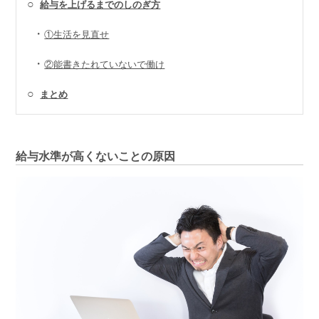
○
給与を上げるまでのしのぎ方
・
①生活を見直せ
・
②能書きたれていないで働け
○
まとめ
給与水準が高くないことの原因